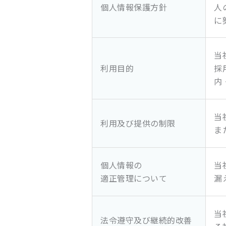
個人情報保護方針
人
に
当
利用目的
採
内
当
利用及び提供の制限
ま
個人情報の
当
適正管理について
漏
当
法令遵守及び継続的改善