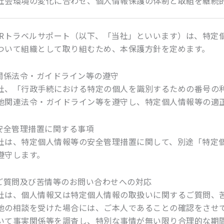
社会環境の変化に合わせ、個人情報保護の体制と取組を継続
HRトラベルサポート（以下、「当社」といいます）は、特定
ついて組織として取り組むため、本保護方針を定めます。
.関係法令・ガイドライン等の遵守
社、「行政手続における特定の個人を識別するための番号の
他関連法令・ガイドライン等を遵守し、特定個人情報等の適
.安全管理措置に関する事項
社は、特定個人情報等の安全管理措置に関して、別途「特定
遵守します。
.ご質問及び苦情等のお問い合わせへの対応
社は、個人情報又は特定個人情報の取扱いに関するご質問、
他の相談を受けた場合には、ご本人であることの確認をさせ
いて事実関係等を調査し、特別な事情が無い限り合理的な期