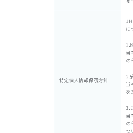
る
J
に
1
当
の
2
特定個人情報保護方針
当
を
3
当
の
つ